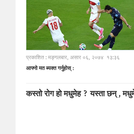
प्रकाशित : मङ्गलबार, असार ०६, २०७४
१३:३६
आफ्नो मत ब्यक्त गर्नुहोस् :
कस्तो रोग हो मधुमेह ? यस्ता छन् , मधु