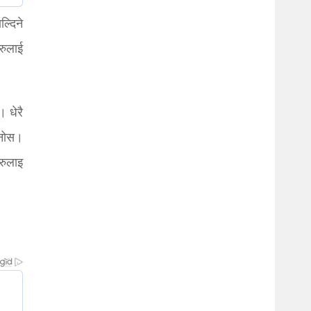
्दिने
रुलाई
 धेरै
ल्नोस।
रुलाइ