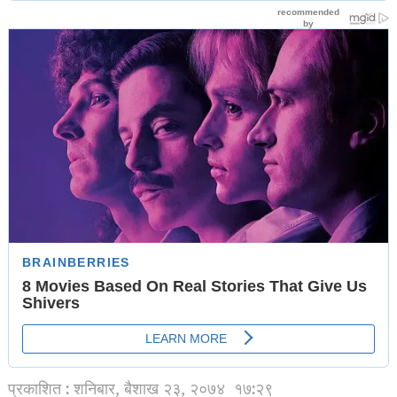
प्रकाशित : शनिबार, बैशाख २३, २०७४
१७:२९