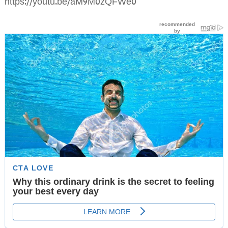
https://youtu.be/aM9M0zQFWe0