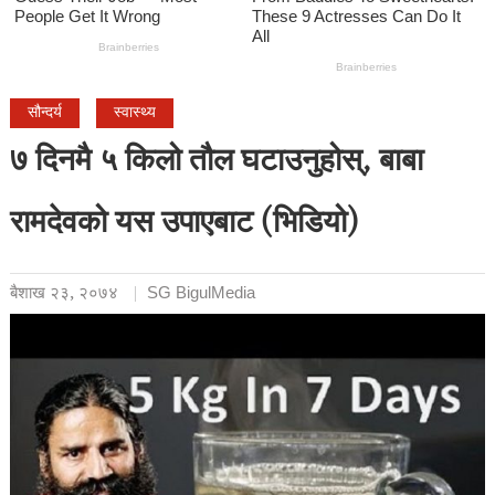
सौन्दर्य
स्वास्थ्य
७ दिनमै ५ किलो तौल घटाउनुहोस्, बाबा
रामदेवको यस उपाएबाट (भिडियो)
बैशाख २३, २०७४
SG BigulMedia