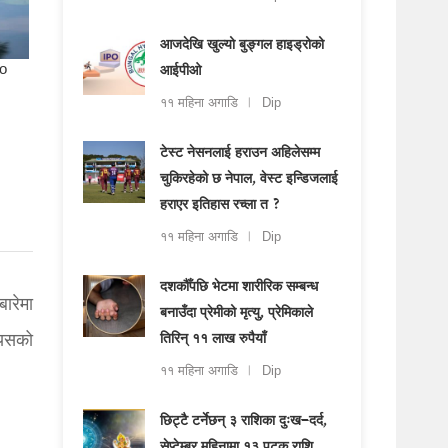
आजदेखि खुल्यो बुङ्गल हाइड्रोको
आईपीओ
११ महिना अगाडि
Dip
टेस्ट नेसनलाई हराउन अहिलेसम्म
चुकिरहेको छ नेपाल, वेस्ट इन्डिजलाई
हराएर इतिहास रच्ला त ?
११ महिना अगाडि
Dip
दशकौँपछि भेटमा शारीरिक सम्बन्ध
ारेमा
बनाउँदा प्रेमीको मृत्यु, प्रेमिकाले
 यसको
तिरिन् ११ लाख रुपैयाँ
११ महिना अगाडि
Dip
छिट्टै टर्नेछन् ३ राशिका दुःख–दर्द,