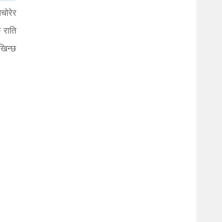
चोरेर
 राति
ेखिन्छ