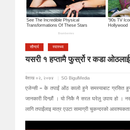
सौन्दर्य
स्वास्थ्य
यसरी १ हप्तामै फुर्स्रो र कडा ओठला
बैशाख ०२, २०७४
SG BigulMedia
एजेन्सी – के तपाईं ओंठ कालो हुने समस्याबाट ग्रसित ह
जानकारी दिन्छौं । यो निकै नै सरल घरेलु उपाय हो । 
लागि तपाईंलाइ मात्र एउटा सामाग्री चुकन्दरको आवश्यकता