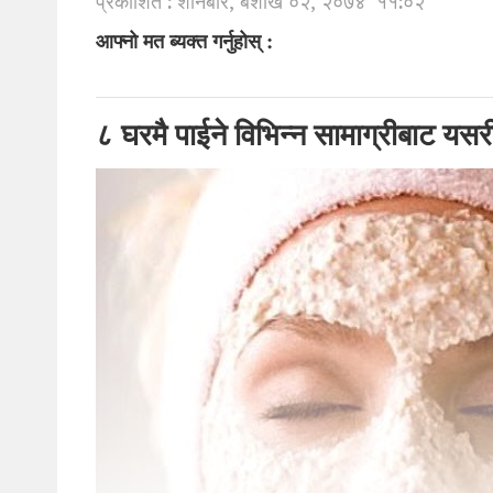
प्रकाशित : शनिबार, बैशाख ०२, २०७४
११:०२
आफ्नो मत ब्यक्त गर्नुहोस् :
८ घरमै पाईने विभिन्न सामाग्रीबाट यसर