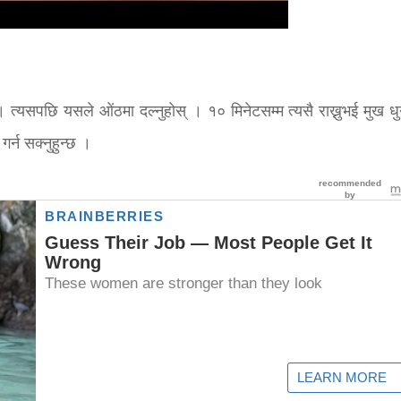
। त्यसपछि यसले ओंठमा दल्नुहोस् । १० मिनेटसम्म त्यसै राख्नुभई मुख धुन
र्न सक्नुहुन्छ ।