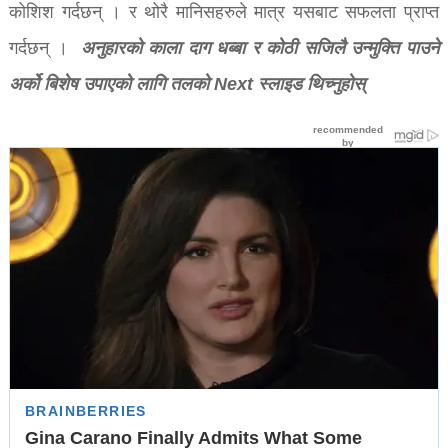
कोशिश गर्दछन् । र थोरै मानिसहरुले मात्र यसबाट सफलता प्राप्त
अनुहारको काला दाग धब्बा र कोठी सजिलै उन्मुक्ति पाउने
गर्दछन् ।
अर्को बिशेष उपाएको लागि तलको Next स्लाइड थिच्नुहोस्