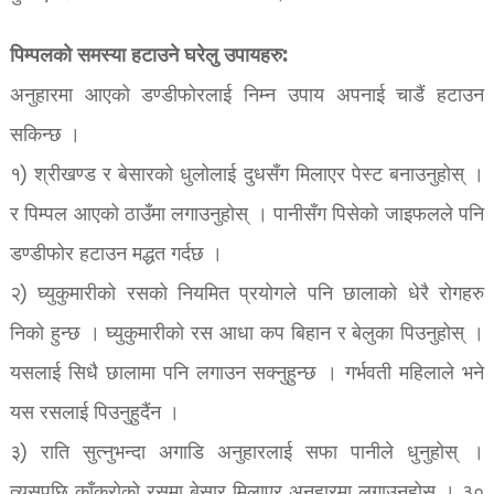
पिम्पलको समस्या हटाउने घरेलु उपायहरु:
अनुहारमा आएको डण्डीफोरलाई निम्न उपाय अपनाई चाडैं हटाउन
सकिन्छ ।
१) श्रीखण्ड र बेसारको धुलोलाई दुधसँग मिलाएर पेस्ट बनाउनुहोस् ।
र पिम्पल आएको ठाउँमा लगाउनुहोस् । पानीसँग पिसेको जाइफलले पनि
डण्डीफोर हटाउन मद्धत गर्दछ ।
२) घ्युकुमारीको रसको नियमित प्रयोगले पनि छालाको धेरै रोगहरु
निको हुन्छ । घ्युकुमारीको रस आधा कप बिहान र बेलुका पिउनुहोस् ।
यसलाई सिधै छालामा पनि लगाउन सक्नुहुन्छ । गर्भवती महिलाले भने
यस रसलाई पिउनुहुदैंन ।
३) राति सुत्नुभन्दा अगाडि अनुहारलाई सफा पानीले धुनुहोस् ।
त्यसपछि काँक्रोको रसमा बेसार मिलाएर अनुहारमा लगाउनुहोस् । ३०