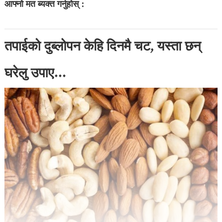
आफ्नो मत ब्यक्त गर्नुहोस् :
तपाईको दुब्लोपन केहि दिनमै चट, यस्ता छन्
घरेलु उपाए…