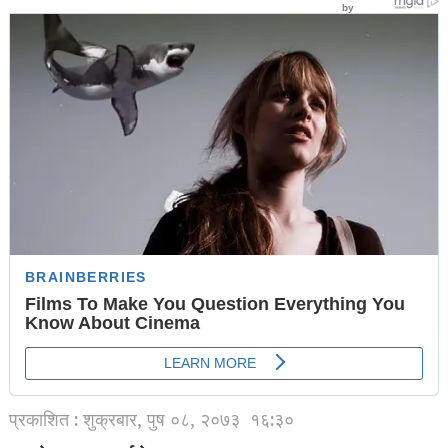
प्रकाशित : शुक्रबार, पुष ०८, २०७३
१६:३०