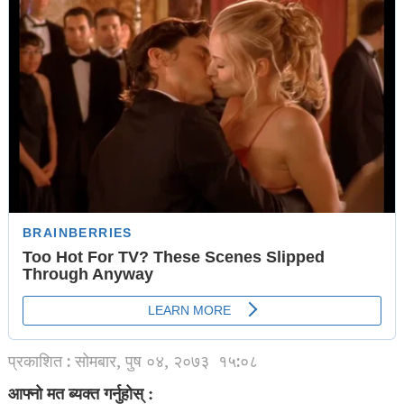
प्रकाशित : सोमबार, पुष ०४, २०७३
१५:०८
आफ्नो मत ब्यक्त गर्नुहोस् :