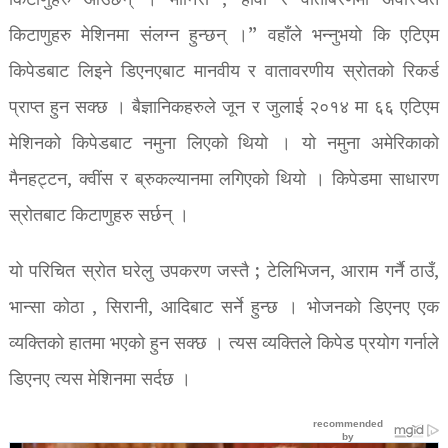
किटाणुहरु आउँछन् । मानिस , हावा र वाताबरणमा अवस्थित
किटाणुहरु मेशिनमा संलग्न हुन्छन् ।” वहाँले भन्नुभयो कि एटिएम
किपेडबाट लिइने डिएनएबाट मानवीय र वातावरणीय स्रोतको रिकर्ड
प्राप्त हुन सक्छ । बैज्ञानिकहरुले जून र जुलाई २०१४ मा ६६ एटिएम
मेशिनको किपेडबाट नमुना लिएको थियो । यो नमुना अमेरिकाको
मैनहट्टन, क्वींस र ब्रुकल्यानमा लगिएको थियो । किपेडमा साधारण
स्रोतबाट किटाणुहरु सर्छन् ।
यो परिचित स्रोत घरेलु उपकरण जस्तै ; टेलिभिजन, आराम गर्नै ठाउँ,
भान्सा कोठा , सिरानी, आदिबाट सर्ने हुन्छ । भोजनको डिएनए एक
व्यक्तिको हातमा भएको हुन सक्छ । त्यस व्यक्तिले किपेड प्रयोग गर्नाले
डिएनए त्यस मेशिनमा सर्दछ ।