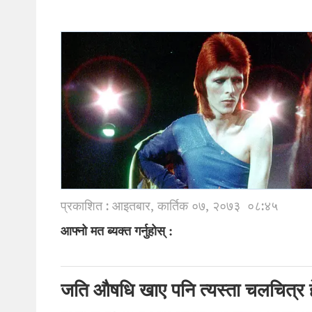
प्रकाशित : आइतबार, कार्तिक ०७, २०७३
०८:४५
आफ्नो मत ब्यक्त गर्नुहोस् :
जति औषधि खाए पनि त्यस्ता चलचित्र हेर