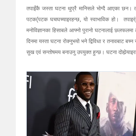
तपाईंकै जस्ता घटना थुप्रै मानिसले भोग्दै आएका छन। तपा
पटक(पटक घचघच्याइरहन्छ, यो स्वाभाविक हो। तपाइर्ंले उ
मनोविज्ञानका हिसाबले आफ्नो पुरानो घटनालाई छलफलमा 
दिनमा यस्ता घटना रोक्नुभयो भने द्विविधा र तनावबाट बच्
सुख एवं सन्तोषमय बनाउनु उपयुक्त हुन्छ। घटना दोहोर्‍याइरह