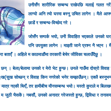
उनीसँग शारीरिक सम्बन्ध राखेपछि मलाई गलत गरें 
लाग्यो अनि त्यो घरमा बस्नु उचित लागेन । मैले आफ्
छाडें र सम्बन्ध-विच्छेद गरे ।
जोसँग सम्पर्क भयो, उनी विवाहित भएकाले उनको घर
पनि उपयुक्त लागेन । माइती जाने प्रश्न नै भएन । मै
ुरा बताएँ । अहिले म काठमाडौंमा तरकारी बेचेर जीविका चलाउँदैछु ।
ा छन् । बेला/बेलामा उनको र मेरो भेट हुन्छ। उनले गाउँमा दोस्रो विवाह 
ुःख(सुख सोध्छन् र विवाह किन नगरेको भनेर सम्झाउँछन्। एक्लै बस्नुभन्द
 मात्र गएकी थिएँ, तर हामीबीच यौनसम्बन्ध भयो। यस्तो कुराले म बिलखब
 म जुठी भैसकें। नबसौं, उनको अनादर गरेजस्तो हुन्छ, द्विविधा र तनावम