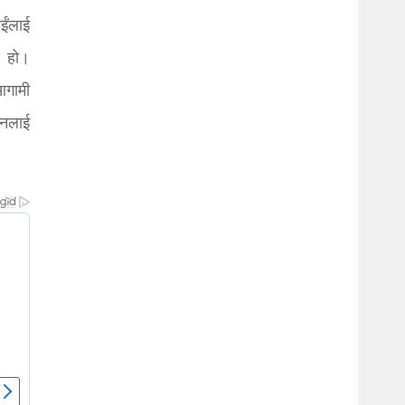
ईंलाई
ण हो।
आगामी
वनलाई