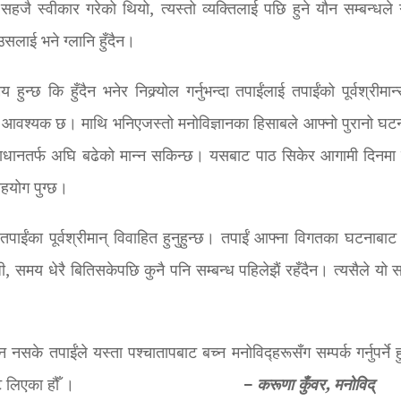
ई सहजै स्वीकार गरेको थियो, त्यस्तो व्यक्तिलाई पछि हुने यौन सम्बन्धले 
सलाई भने ग्लानि हुँदैन।
न्छ कि हुँदैन भनेर निक्र्योल गर्नुभन्दा तपाईंलाई तपाईंको पूर्वश्रीमान
्नु आवश्यक छ। माथि भनिएजस्तो मनोविज्ञानका हिसाबले आफ्नो पुरानो घट
धानतर्फ अघि बढेको मान्न सकिन्छ। यसबाट पाठ सिकेर आगामी दिनमा 
हयोग पुग्छ।
 तपाईंका पूर्वश्रीमान् विवाहित हुनुहुन्छ। तपाईं आफ्ना विगतका घटनाबाट
नजी, समय धेरै बितिसकेपछि कुनै पनि सम्बन्ध पहिलेझैं रहँदैन। त्यसैले यो स
नसके तपाईंले यस्ता पश्चातापबाट बच्न मनोविद्हरूसँग सम्पर्क गर्नुपर्ने 
–
करूणा कुँवर, मनोविद्
ताहिक पत्रिकाबाट लिएका हौँ ।