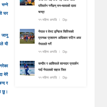
सेप्टेम्बर महिनामा १३ पटक राशि
भन्ने
परिवर्तन गर्नेछन् मन-माताको दाता
चन्द्र
नो घर
११ महिना अगाडि
Dip
नेपाल र वेस्ट इन्डिज सिरिजको
 जानु
प्रत्यक्ष प्रशारण अधिकार रुटिन अफ
ले यी
नेपालले गर्ने
११ महिना अगाडि
Dip
सन्दीप र आशिफले शानदार प्रदर्शन
गरेका
गर्दा नेपालको सहज जित
ा मेरै
११ महिना अगाडि
Dip
न्द र
ा छु।