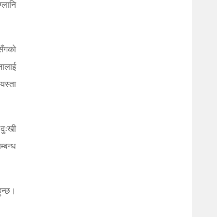
ग्लानि
्सँगको
नालाई
यस्ता
 दुःखी
म्बन्ध
हुन्छ।