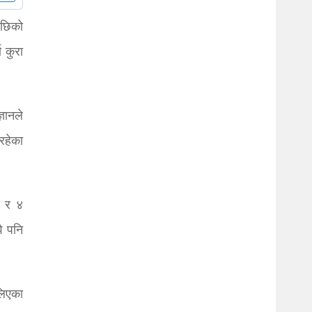
पछिको
ण कुरा
ञानले
रहेका
ा र ४
ै पनि
लिएका