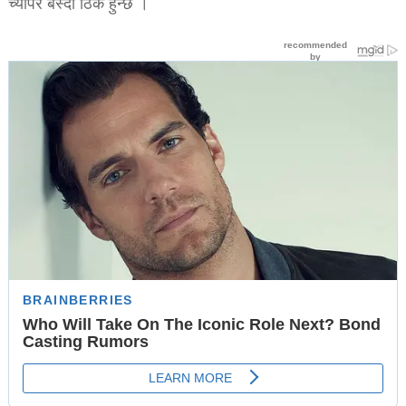
च्यापेर बस्दा ठिक हुन्छ ।