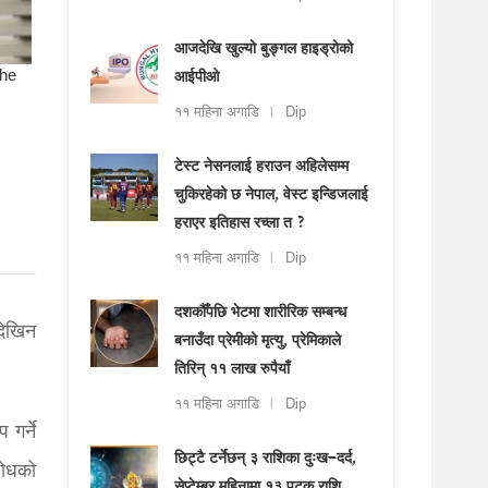
आजदेखि खुल्यो बुङ्गल हाइड्रोको
आईपीओ
११ महिना अगाडि
Dip
टेस्ट नेसनलाई हराउन अहिलेसम्म
चुकिरहेको छ नेपाल, वेस्ट इन्डिजलाई
हराएर इतिहास रच्ला त ?
११ महिना अगाडि
Dip
दशकौँपछि भेटमा शारीरिक सम्बन्ध
देखिन
बनाउँदा प्रेमीको मृत्यु, प्रेमिकाले
तिरिन् ११ लाख रुपैयाँ
११ महिना अगाडि
Dip
गर्ने
छिट्टै टर्नेछन् ३ राशिका दुःख–दर्द,
शोधको