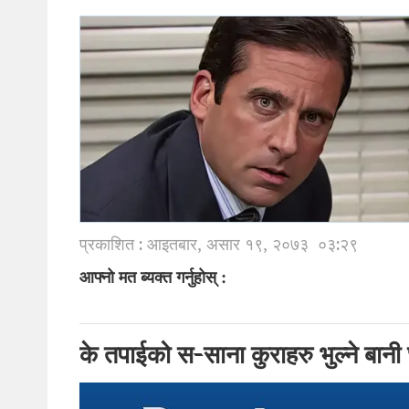
प्रकाशित : आइतबार, असार १९, २०७३
०३:२९
आफ्नो मत ब्यक्त गर्नुहोस् :
के तपाईको स-साना कुराहरु भुल्ने बानी