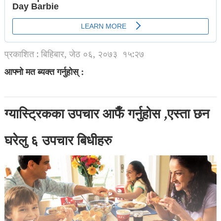
प्रकाशित : बिहिबार, जेठ ०६, २०७३
१५:२७
आफ्नो मत ब्यक्त गर्नुहोस् :
ग्यास्ट्रिकका उपचार आफैँ गर्नुहोस ,एस्ता छन
घरेलु ६ उपचार बिधीहरु