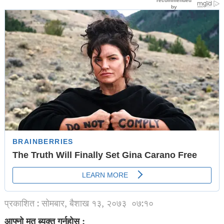
प्रकाशित : सोमबार, बैशाख १३, २०७३
०७:१०
आफ्नो मत ब्यक्त गर्नुहोस् :