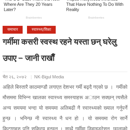
समाचार
स्वास्थ्य/शिक्षा
गर्मीमा कसरी स्वस्थ रहने यस्ता छन् घरेलु
उपाए – जानी राखाैँ
चैत २६, २०७२
NK-Bigul Media
अहिले बिस्तारै काठमाण्डाै लगाएत देशभर गर्मी बढ्दै गएकाे छ । गर्मीको
मौसममा विभिन्न खालका स्वास्थ्य समस्याहरू अाउन सक्छन् त्यसैले
अन्य समयमा भन्दा याे समयमा अलिबढी नै स्वास्थ्यकाे ख्याल गर्नुपर्ने
हुन्छ । भनिन्छ नी स्वास्थ्य नै धन हाे । यो समयमा रोग सार्ने
किटाणुहरु पनि सक्रिय हुन्छन् । साथै गर्मीमा डिहाइड्रेसन, छालाको