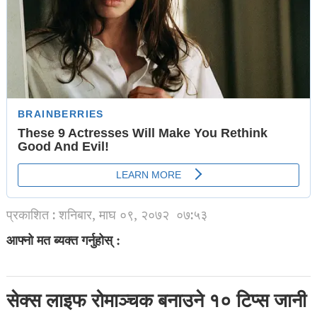
प्रकाशित : शनिबार, माघ ०९, २०७२
०७:५३
आफ्नो मत ब्यक्त गर्नुहोस् :
सेक्स लाइफ रोमाञ्चक बनाउने १० टिप्स जानी