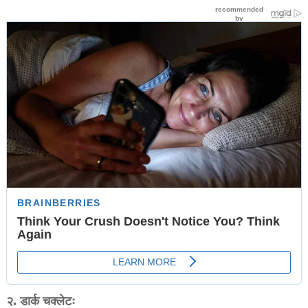
२. डार्क चक्लेटः