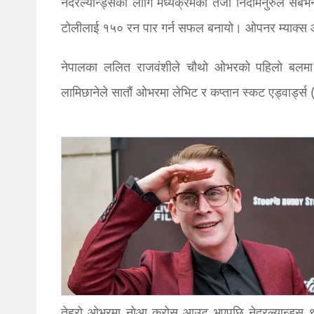
नेदरल्यान्ड्सका लागि मध्यक्रमका तेजा निदामनुरुले सब
टोलीलाई १५० रन पार गर्न सफल बनायो। ओपनर म्याक्स
नेपालका ललित राजवंशीले चौथो ओभरको पहिलो बलमा 
लामिछानेले सातौं ओभरमा लेभिट र कप्तान स्कट एड्वार्ड्स
तेह्रो ओभरमा नोआ क्रोस आउट भएपछि नेदरल्यान्ड्स 