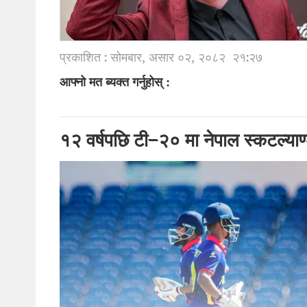
प्रकाशित : सोमबार, असार ०२, २०८२
२१:२७
आफ्नो मत ब्यक्त गर्नुहोस् :
१२ वर्षपछि टी–२० मा नेपाल स्कटल्याण्