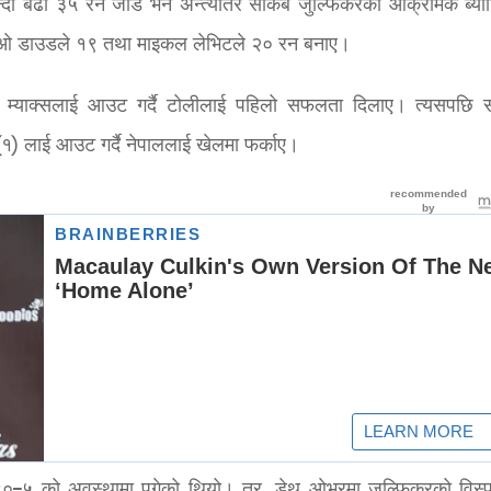
ैभन्दा बढी ३५ रन जोडे भने अन्त्यतिर सकिब जुल्फिकरको आक्रामक ब्या
 ओ डाउडले १९ तथा माइकल लेभिटले २० रन बनाए।
म्याक्सलाई आउट गर्दै टोलीलाई पहिलो सफलता दिलाए। त्यसपछि स
 (१) लाई आउट गर्दै नेपाललाई खेलमा फर्काए।
९०–५ को अवस्थामा पुगेको थियो। तर, डेथ ओभरमा जुल्फिकरको विस