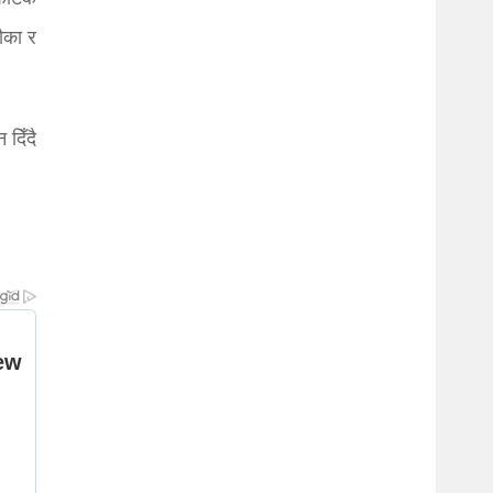
ौका र
दिँदै