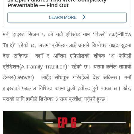
मनी हाइस्ट सिजन ५ को नवौं एपिसोड नाम ‘पिल्लो टक(Pillow
Talk)’ रहेको छ, जसमा प्रोफेसनलाई उनको सिग्नेचर नाइट सुटमा
देख्न सकिन्छ। दशौँ र अन्तिम एपिसोडको शीर्षक ‘अ फेमिली
ट्रेडिशन(A Family Tradition)’ रहेको छ। यसमा कर्नल तामायो
डेन्भर(Denver) लाईइ सोधपुछ गरिरहेको देख्न सकिन्छ। मनी
हाइस्टको फाइनल निश्चित रुपमा ठुलो ट्वीस्ट हुने पक्का छ। खैर,
यसको लागि हामीले डिसेम्बर ३ सम्म प्रतीक्षा गर्नुपर्ने हुन्छ।