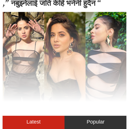
,” नबुझ्नेलाई जति केहि भनेनी हुदैन “
Latest
Popular