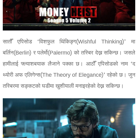
सातौँ एपिसोड ‘विशफुल थिंकिङ्ग(Wishful Thinking)’ मा
बर्लिन(Berlin) र पलेर्मो(Palermo) को तस्बिर देख्न सकिन्छ। जसले
हामीलाई फ्ल्याशबयाक लैजाने पक्का छ। आठौँ एपिसोडको नाम ‘द
थ्योरी अफ एलिगेन्स(The Theory of Elegance)’ रहेको छ। जुन
तस्बिरमा सङ्कटको घडीमा खुशीयाली मनाइरहेको देख्न सकिन्छ।