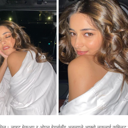
ी छिन्। लाइट मेकअप र ओपन हेयर्ससँग अनन्याले आफ्नो लुकलाई कम्प्लिट 