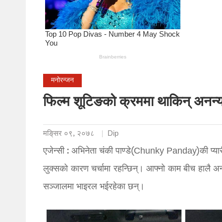
मनोरन्जन
फिल्म शूटिङको क्रममा थाकिन् अनन्या,
मङि्सर ०९, २०७८
Dip
एजेन्सी : अभिनेता चंकी पाण्डे(Chunky Panday)की प्य
लुक्सको कारण चर्चामा रहन्छिन्। आफ्नो काम बीच हालै अन
सञ्जालमा भाइरल भईरहेका छन्।