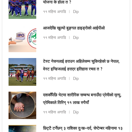
योजना के होला त ?
११ महिना अगाडि
Dip
आजदेखि खुल्यो बुङ्गल हाइड्रोको आईपीओ
११ महिना अगाडि
Dip
टेस्ट नेसनलाई हराउन अहिलेसम्म चुकिरहेको छ नेपाल,
वेस्ट इन्डिजलाई हराएर इतिहास रच्ला त ?
११ महिना अगाडि
Dip
दशकौँपछि भेटमा शारीरिक सम्बन्ध बनाउँदा प्रेमीको मृत्यु,
प्रेमिकाले तिरिन् ११ लाख रुपैयाँ
११ महिना अगाडि
Dip
छिट्टै टर्नेछन् ३ राशिका दुःख–दर्द, सेप्टेम्बर महिनामा १३