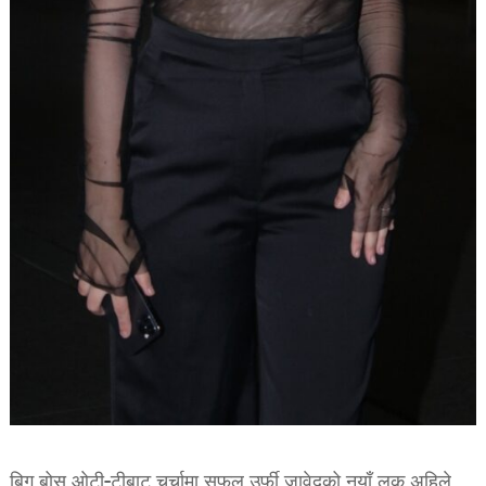
बिग बोस ओटी-टीबाट चर्चामा सफल उर्फी जावेदको नयाँ लुक अहिले