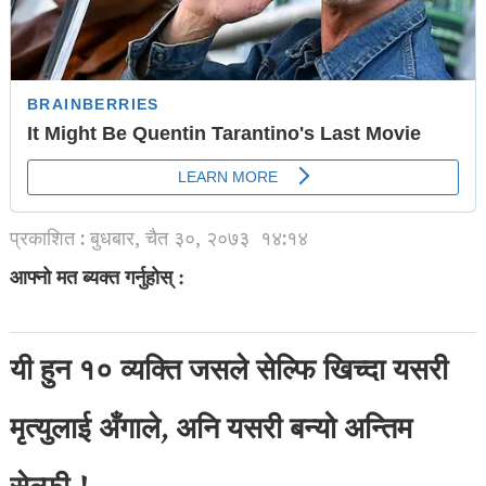
प्रकाशित : बुधबार, चैत ३०, २०७३
१४:१४
आफ्नो मत ब्यक्त गर्नुहोस् :
यी हुन १० व्यक्ति जसले सेल्फि खिच्दा यसरी
मृत्युलाई अँगाले, अनि यसरी बन्यो अन्तिम