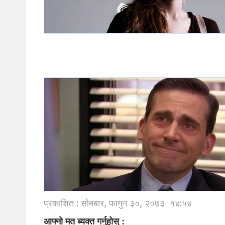
प्रकाशित : सोमबार, फागुन ३०, २०७३
१४:५४
आफ्नो मत ब्यक्त गर्नुहोस् :