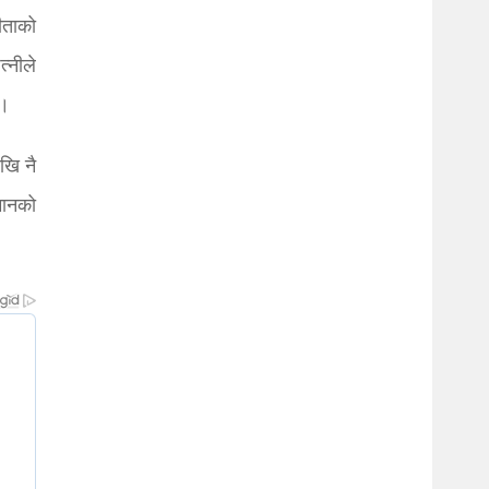
ीताको
्नीले
 ।
खि नै
मानको