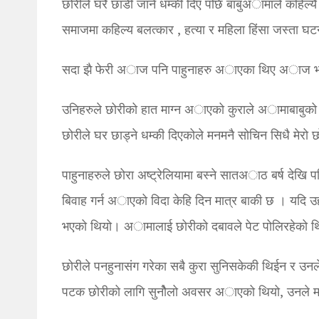
छोरीले घरै छाडी जाने धम्की दिए पछि बाबुअामाले कहिल्यै 
समाजमा कहिल्य बलत्कार , हत्या र महिला हिंसा जस्ता घट
सदा झै फेरी अाज पनि पाहुनाहरु अाएका थिए अाज भने
उनिहरुले छोरीको हात माग्न अाएको कुराले अामाबाबुको
छोरीले घर छाड्ने धम्की दिएकोले मनमनै सोचिन सिधै मेरो छ
पाहुनाहरुले छोरा अष्ट्रेलियामा बस्ने सातअाठ बर्ष देखि प
बिवाह गर्न अाएको विदा केहि दिन मात्र बाकी छ । यदि उहाँले 
भएको थियो। अामालाई छोरीको दबावले पेट पोलिरहेको थियो
छोरीले पनहुनासंग गरेका सबै कुरा सुनिसकेकी थिईन र उनल
पटक छोरीको लागि सुनोैलो अवसर अाएको थियो, उनले मनमा 