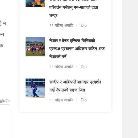
सेप्टेम्बर महिनामा १३ पटक राशि
परिवर्तन गर्नेछन् मन-माताको दाता
चन्द्र
े म
११ महिना अगाडि
Dip
्न
नेपाल र वेस्ट इन्डिज सिरिजको
्क
प्रत्यक्ष प्रशारण अधिकार रुटिन अफ
नेपालले गर्ने
११ महिना अगाडि
Dip
सन्दीप र आशिफले शानदार प्रदर्शन
गर्दा नेपालको सहज जित
११ महिना अगाडि
Dip