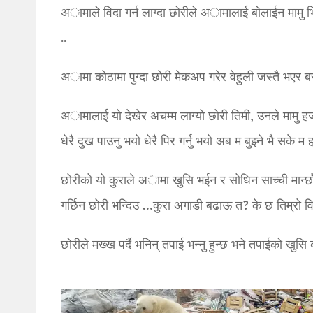
अामाले विदा गर्न लाग्दा छोरीले अामालाई बोलाईन मामु भि
..
अामा कोठामा पुग्दा छोरी मेकअप गरेर वेहुली जस्तै भएर ब
अामालाई यो देखेर अचम्म लाग्यो छोरी तिमी, उनले मामु हज
धेरै दुख पाउनु भयो धेरै पिर गर्नु भयो अब म बुझ्ने भै सके म हज
छोरीको यो कुराले अामा खुसि भईन र सोधिन साच्ची मान्छोै
गर्छिन छोरी भन्दिउ …कुरा अगाडी बढाऊ त? के छ तिम्रो व
छोरीले मख्ख पर्दै भनिन् तपाई भन्नु हुन्छ भने तपाईको ख