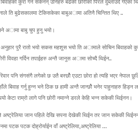
बिवाहको कुरा गर्न सकेनन् उनिहरु बढेकी छोरीको पिरले दुब्लाउदै गएका थ
नाले ति बुढेसकालमा टेकिसकेका बाबुअामा अतिनै चिन्तित थिए ..
 अामा बाबु चुप हुनु भयो।
 अनुहार पुरै रातो भयो सकस महशुस भयो ति अामाले सोचिन बिवाहको कु
ोरी विवहा गर्दिन तपाईहरु अन्तै जानुस अामा सोच्दै थिईन..
रिवार पनि संगसंगै लगेको छ उतै बस्छोै एउटा छोरा हो त्यहि भएर नेपाल छुट
बिवाह गर्नु हुन्न भने ठिक छ हामी अन्तै जान्छोै भनेर पाहुनाहरु हिड्न ला
 केटा राम्रो लागे पनि छोरी नमान्ने डरले केहि भन्न सकेकी थिईनन।
े अष्ट्रेलिया जान पहिले देखि सपना देखेकी थिईन तर जान सकेकी थिईनन
पटक पटक दोह्रोर्याईन वाँ अष्ट्रेलिया,अष्ट्रेलिया …