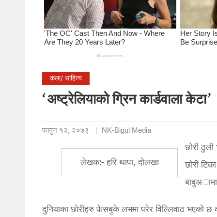
कला/ साहित्य
‘अष्ट्रेलियाको ग्रिन कार्डवाला केटा’
फागुन १२, २०७३
NK-Bigul Media
छोरी ठुली
लेखक:- हरि थापा, दोलखा
छोरी टिका 
बाबुअामा हु
दुनियाका छोरीहरु फेसबुके लभमा परेर विल्लिवाठ भएको छ क