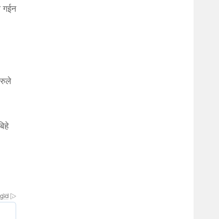
ा गईन
रुले
िहे