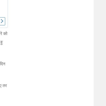
रे को
हु
 दिन
िए तर