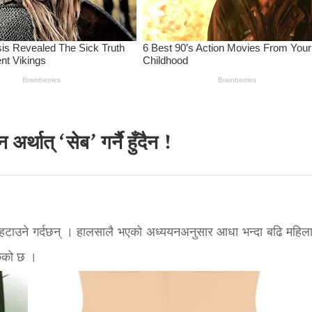
्थात् ‘सेब’ गर्नै हुँदैन !
ई हटाउने गर्दछन् । हालसालै भएको अध्ययनअनुसार आधा भन्दा बढि महिला
रै नै साधारण कुरा भईसकेको छ ।