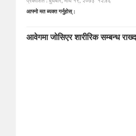
प्रकाशित : बुधबार, माघ १९, २०७३
१२:४६
आफ्नो मत ब्यक्त गर्नुहोस् :
आवेगमा जोसिएर शारीरिक सम्बन्ध राख्दा