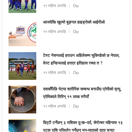
११ महिना अगाडि
Dip
आजदेखि खुल्यो बुङ्गल हाइड्रोको आईपीओ
११ महिना अगाडि
Dip
टेस्ट नेसनलाई हराउन अहिलेसम्म चुकिरहेको छ नेपाल,
वेस्ट इन्डिजलाई हराएर इतिहास रच्ला त ?
११ महिना अगाडि
Dip
दशकौँपछि भेटमा शारीरिक सम्बन्ध बनाउँदा प्रेमीको मृत्यु,
प्रेमिकाले तिरिन् ११ लाख रुपैयाँ
११ महिना अगाडि
Dip
छिट्टै टर्नेछन् ३ राशिका दुःख–दर्द, सेप्टेम्बर महिनामा १३
पटक राशि परिवर्तन गर्नेछन् मन-माताको दाता चन्द्र