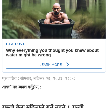
प्रकाशित : सोमबार, मङि्सर २७, २०७३
१८:०८
आफ्नो मत ब्यक्त गर्नुहोस् :