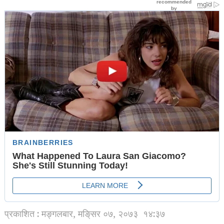
प्रकाशित : मङ्गलबार, मङि्सर ०७, २०७३
१४:३७