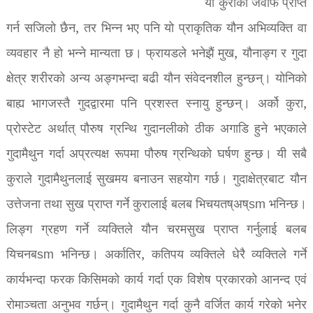
यो कुराको जवाफ प्राप्त
गर्न सजिलो छैन, तर भिन्न भए पनि यो प्राकृतिक यौन अभिव्यक्ति वा
व्यवहार नै हो भन्ने मान्यता छ। फ्रायडले भनेझैं मुख, यौनाङ्ग र गुदा
क्षेत्र शरीरको अन्य अङ्गभन्दा बढी यौन संवेदनशील हुन्छन्। योनिको
बाह्य भागजस्तै गुदद्वारमा पनि प्रशस्त स्नायु हुन्छन्। अर्को कुरा,
प्रोस्टेट अर्थात् पौरुष ग्रन्थि गुदानलीको ठीक अगाडि हुने भएकाले
गुदामैथुन गर्दा अप्रत्यक्ष रूपमा पौरुष ग्रन्थिको घर्षण हुन्छ। यी सबै
कुराले गुदामैथुनलाई सुखमय बनाउन सहयोग गर्छ। गुदाक्षेत्रबाट यौन
उत्तेजना तथा सुख प्राप्त गर्ने कुरालाई बलब भिचयतष्अष्sm भनिन्छ।
लिङ्ग ग्रहण गर्ने व्यक्तिले यौन चरमसुख प्राप्त गर्नुलाई बलब
यिचनबsm भनिन्छ। अर्कातिर, कतिपय व्यक्तिले धेरै व्यक्तिले गर्ने
कार्यभन्दा फरक किसिमको कार्य गर्दा एक विशेष प्रकारको आनन्द एवं
रोमाञ्चता अनुभव गर्छन्। गुदामैथुन गर्दा कुनै वर्जित कार्य गरेको भनेर