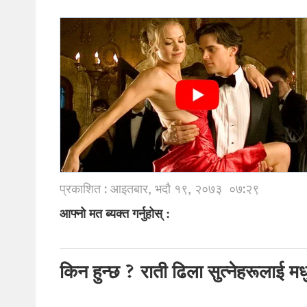
प्रकाशित : आइतबार, भदौ १९, २०७३
०७:२९
आफ्नो मत ब्यक्त गर्नुहोस् :
किन हुन्छ ? राती ढिला सुत्नेहरूलाई मधु