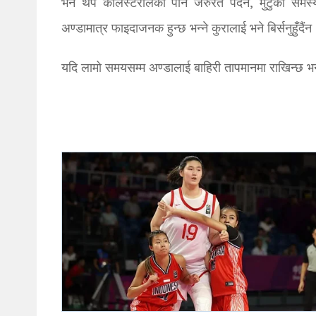
भने थप कोलेस्टेरोलको पनि जरुरत पर्दैन, मुटुको समस्
अण्डामात्र फाइदाजनक हुन्छ भन्ने कुरालाई भने बिर्सनुहुँदैंन
यदि लामो समयसम्म अण्डालाई बाहिरी तापमानमा राखिन्छ भन