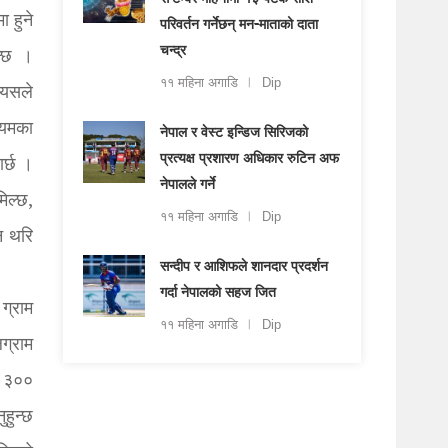
सेप्टेम्बर महिनामा १३ पटक राशि
 हुने
परिवर्तन गर्नेछन् मन-माताको दाता
चन्द्र
न्छ ।
११ महिना अगाडि
Dip
 यसले
ियमका
नेपाल र वेस्ट इन्डिज सिरिजको
प्रत्यक्ष प्रशारण अधिकार रुटिन अफ
र्छ ।
नेपालले गर्ने
िल्छ,
११ महिना अगाडि
Dip
्न थरि
सन्दीप र आशिफले शानदार प्रदर्शन
गर्दा नेपालको सहज जित
ग्राम
११ महिना अगाडि
Dip
ग्राम
े ३००
ुहुन्छ