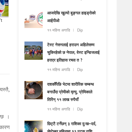
आजदेखि खुल्यो बुङ्गल हाइड्रोको
आईपीओ
११ महिना अगाडि
Dip
टेस्ट नेसनलाई हराउन अहिलेसम्म
चुकिरहेको छ नेपाल, वेस्ट इन्डिजलाई
हराएर इतिहास रच्ला त ?
११ महिना अगाडि
Dip
दशकौँपछि भेटमा शारीरिक सम्बन्ध
स्तै,
बनाउँदा प्रेमीको मृत्यु, प्रेमिकाले
तिरिन् ११ लाख रुपैयाँ
११ महिना अगाडि
Dip
न्छ ।
छिट्टै टर्नेछन् ३ राशिका दुःख–दर्द,
सकारण