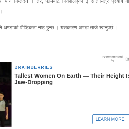
या पनि निम्तदैंन । तर, फार्मबाट निकालिएको ३ साताभित्र प्रयोग ग
 ।
े अण्डाको पौष्टिकता नष्ट हुन्छ । यसकारण अण्डा ताजै खानुपर्छ ।