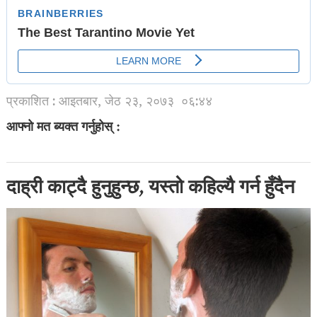
प्रकाशित : आइतबार, जेठ २३, २०७३
०६:४४
आफ्नो मत ब्यक्त गर्नुहोस् :
दाह्री काट्दै हुनुहुन्छ, यस्तो कहिल्यै गर्न हुँदैन