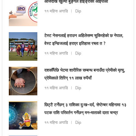
आजदेखि खुल्यो बुङ्गल हाइड्रोको आईपीओ
११ महिना अगाडि
Dip
टेस्ट नेसनलाई हराउन अहिलेसम्म चुकिरहेको छ नेपाल,
वेस्ट इन्डिजलाई हराएर इतिहास रच्ला त ?
११ महिना अगाडि
Dip
दशकौँपछि भेटमा शारीरिक सम्बन्ध बनाउँदा प्रेमीको मृत्यु,
प्रेमिकाले तिरिन् ११ लाख रुपैयाँ
११ महिना अगाडि
Dip
छिट्टै टर्नेछन् ३ राशिका दुःख–दर्द, सेप्टेम्बर महिनामा १३
पटक राशि परिवर्तन गर्नेछन् मन-माताको दाता चन्द्र
११ महिना अगाडि
Dip