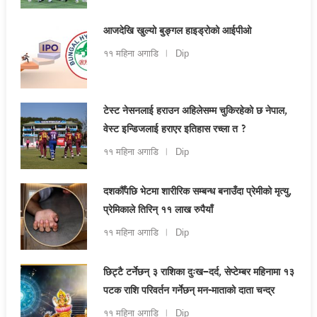
आजदेखि खुल्यो बुङ्गल हाइड्रोको आईपीओ
११ महिना अगाडि
Dip
टेस्ट नेसनलाई हराउन अहिलेसम्म चुकिरहेको छ नेपाल,
वेस्ट इन्डिजलाई हराएर इतिहास रच्ला त ?
११ महिना अगाडि
Dip
दशकौँपछि भेटमा शारीरिक सम्बन्ध बनाउँदा प्रेमीको मृत्यु,
प्रेमिकाले तिरिन् ११ लाख रुपैयाँ
११ महिना अगाडि
Dip
छिट्टै टर्नेछन् ३ राशिका दुःख–दर्द, सेप्टेम्बर महिनामा १३
पटक राशि परिवर्तन गर्नेछन् मन-माताको दाता चन्द्र
११ महिना अगाडि
Dip