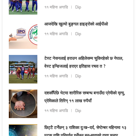
११ महिना अगाडि
Dip
आजदेखि खुल्यो बुङ्गल हाइड्रोको आईपीओ
११ महिना अगाडि
Dip
टेस्ट नेसनलाई हराउन अहिलेसम्म चुकिरहेको छ नेपाल,
वेस्ट इन्डिजलाई हराएर इतिहास रच्ला त ?
११ महिना अगाडि
Dip
दशकौँपछि भेटमा शारीरिक सम्बन्ध बनाउँदा प्रेमीको मृत्यु,
प्रेमिकाले तिरिन् ११ लाख रुपैयाँ
११ महिना अगाडि
Dip
छिट्टै टर्नेछन् ३ राशिका दुःख–दर्द, सेप्टेम्बर महिनामा १३
पटक राशि परिवर्तन गर्नेछन् मन-माताको दाता चन्द्र