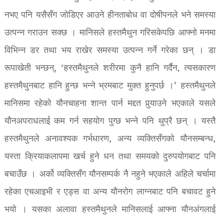
नभए पनि यसैसँग जोडिएर आउने हीनताबोध वा दोषीपनले भने समस्या
उत्पन्न गराउन सक्छ । मानिसले हस्तमैथुन गरिसकेपछि आफ्नो मनमा
विभिन्न डर तथा भय राखेर समस्या उत्पन्न गर्ने गरेका छन् । डा
रूपाखेती भन्छन्, ‘हस्तमैथुनले शरीरमा कुनै हानि गर्दैन, त्यसकारण
हस्तमैथुनबाट हानि हुन्छ भन्ने भ्रमबाट मुक्त हुनुपर्छ ।’ हस्तमैथुनले
मानिसमा रहेको यौनचाहना शान्त पार्न मद्दत पुर्‍याउने भएकाले यसले
यौनअपराधलाई कम गर्न सहयोग पुग्छ भन्ने पनि थुप्रै छन् । यस्तै
हस्तमैथुनले अनावश्यक गर्भधारण, अन्य व्यक्तिसँगको यौनसम्बन्ध,
यस्ता क्रियाकलापमा खर्च हुने धन तथा समयको दुरुपयोगबाट पनि
बचाउँछ । अर्को व्यक्तिसँग यौनसम्पर्क नै नहुने भएकाले अहिले चर्चामा
रहेका एचआइभी र एड्स वा अन्य यौनरोग लाग्नबाट पनि बचावट हुने
भयो । यसका अलावा हस्तमैथुनले मानिसलाई आफ्ना यौनअंगलाई