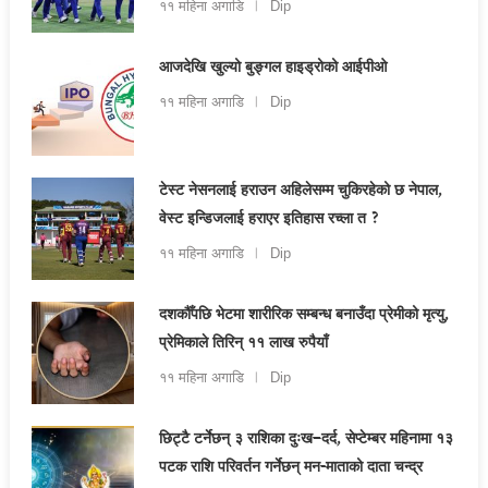
११ महिना अगाडि
Dip
आजदेखि खुल्यो बुङ्गल हाइड्रोको आईपीओ
११ महिना अगाडि
Dip
टेस्ट नेसनलाई हराउन अहिलेसम्म चुकिरहेको छ नेपाल,
वेस्ट इन्डिजलाई हराएर इतिहास रच्ला त ?
११ महिना अगाडि
Dip
दशकौँपछि भेटमा शारीरिक सम्बन्ध बनाउँदा प्रेमीको मृत्यु,
प्रेमिकाले तिरिन् ११ लाख रुपैयाँ
११ महिना अगाडि
Dip
छिट्टै टर्नेछन् ३ राशिका दुःख–दर्द, सेप्टेम्बर महिनामा १३
पटक राशि परिवर्तन गर्नेछन् मन-माताको दाता चन्द्र