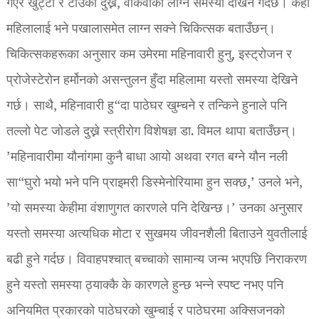
गएर खुट्टा र टाउको दुख्ने, वाकवाकी लाग्ने समस्या देखिने गर्दछ। केही
महिलालाई भने पखालासमेत लाग्न सक्ने चिकित्सक बताउँछन्।
चिकित्सकहरूका अनुसार कम उमेरमा महिनावारी हुनु, इस्ट्रोजन र
प्रोजेस्टेरोन हर्मोनको असन्तुलन हुँदा महिलामा यस्तो समस्या देखिने
गर्छ। साथै, महिनावारी हु“दा पाठेघर खुम्चने र तन्किने हुनाले पनि
तल्लो पेट जोडले दुख्ने स्त्रीरोग विशेषज्ञ डा. विमल थापा बताउँछन्।
’महिनावारीमा यौनांगमा कुनै बाधा आयो अथवा रगत बग्ने यौन नली
सा“घुरो भयो भने पनि प्राइमरी डिस्मेनोरियामा हुन सक्छ,’ उनले भने,
’यो समस्या केहीमा वंशाणुगत कारणले पनि देखिन्छ।’ उनका अनुसार
यस्तो समस्या अत्यधिक मोटा र सुखमय जीवनशैली बिताउने युवतीलाई
बढी हुने गर्दछ। विवाहपश्चात् बच्चाको सामान्य जन्म भएपछि निराकरण
हुने यस्तो समस्या ठ्याक्कै के कारणले हुन्छ भन्ने स्पष्ट नभए पनि
अनियमित प्रकारको पाठेघरको खुम्चाई र पाठेघरमा अक्सिजनको