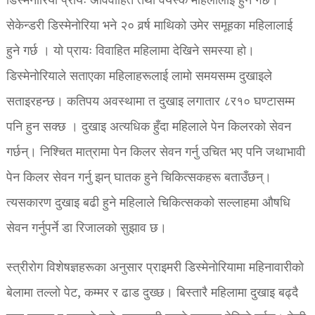
डिस्मेनोरिया प्रायः अविवाहित तथा वयस्क महिलालाई हुने गर्छ।
सेकेन्डरी डिस्मेनोरिया भने २० वर्र्ष माथिको उमेर समूहका महिलालाई
हुने गर्छ । यो प्रायः विवाहित महिलामा देखिने समस्या हो।
डिस्मेनोरियाले सताएका महिलाहरूलाई लामो समयसम्म दुखाइले
सताइरहन्छ। कतिपय अवस्थामा त दुखाइ लगातार ८र१० घण्टासम्म
पनि हुन सक्छ । दुखाइ अत्यधिक हुँदा महिलाले पेन किलरको सेवन
गर्छन्। निश्चित मात्रामा पेन किलर सेवन गर्नु उचित भए पनि जथाभावी
पेन किलर सेवन गर्नु झन् घातक हुने चिकित्सकहरू बताउँछन्।
त्यसकारण दुखाइ बढी हुने महिलाले चिकित्सकको सल्लाहमा औषधि
सेवन गर्नुपर्ने डा रिजालको सुझाव छ।
स्त्रीरोग विशेषज्ञहरूका अनुसार प्राइमरी डिस्मेनोरियामा महिनावारीको
बेलामा तल्लो पेट, कम्मर र ढाड दुख्छ। बिस्तारै महिलामा दुखाइ बढ्दै