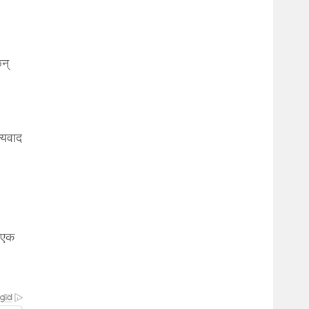
छन्
न्यवाद
। एक