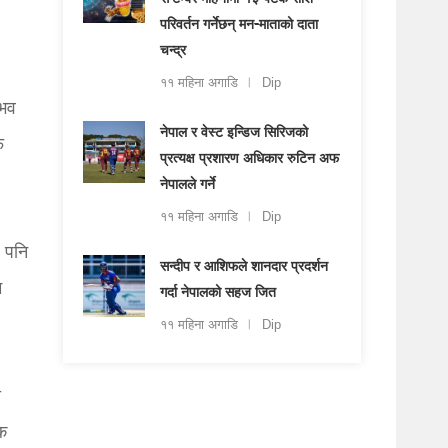
सेप्टेम्बर महिनामा १३ पटक राशि
परिवर्तन गर्नेछन् मन-माताको दाता
चन्द्र
११ महिना अगाडि
Dip
्भव
नेपाल र वेस्ट इन्डिज सिरिजको
फ
प्रत्यक्ष प्रशारण अधिकार रुटिन अफ
नेपालले गर्ने
११ महिना अगाडि
Dip
े पनि
सन्दीप र आशिफले शानदार प्रदर्शन
म
गर्दा नेपालको सहज जित
११ महिना अगाडि
Dip
ो
इक