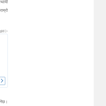
्थायी
ाम्रो
िनेछ।