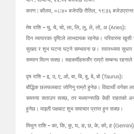
योग : सौभाग्य, २४:५२ बजेपछि शोभन
करण : कौलव, ०८:४० बजेपछि तैतिल, १९:३६ बजेउप्रान्त
मेष राशि – चु, चे, चो, ला, लि, लु, ले, लो, अ (Aries):
दिन व्यापारका दृष्टिले लाभदायक रहनेछ। परिवारमा खुस
सुखद र शुभ घटना घट्ने सम्भावना छ। स्वास्थ्यमा सुधार
सम्मान मिल्न सक्छ। सहकर्मीहरूसँग राम्रो सम्बन्ध रहनाल
वृष राशि – इ, उ, ए, ओ, बा, बि, बु, बे, बो (Taurus):
बौद्धिक छलफलबाट जोगिनु राम्रो हुनेछ। विद्यार्थी वर्गका 
समस्या सताउन सक्छ, तर मध्यान्नपछि केही राहतको अ
हुनेछ। माइती पक्षबाट शुभ समाचार प्राप्त हुन सक्छ।
मिथुन राशि – का, कि, कु, घ, ङ, छ, के, को, ह (Gemini)