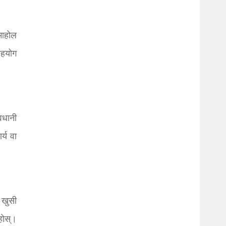
माहोल
सहयोग
वधानी
्य वा
 खुसी
होस्।