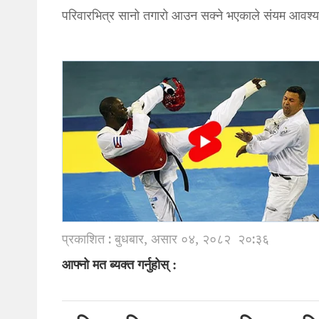
परिवारभित्र सानो तगारो आउन सक्ने भएकाले संयम आवश
प्रकाशित : बुधबार, असार ०४, २०८२
२०:३६
आफ्नो मत ब्यक्त गर्नुहोस् :