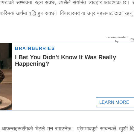
झगडाको सम्भावना रहन सक्छ, त्यसैले संयमित व्यवहार आवश्यक छ। स
कस्मिक खर्चमा वृद्धि हुन सक्छ। विवादास्पद वा उग्र बहसबाट टाढा रहनु र
। आफन्तहरूसँगको भेटले मन रमाउनेछ। प्रेमभावपूर्ण सम्बन्धले खुशी द