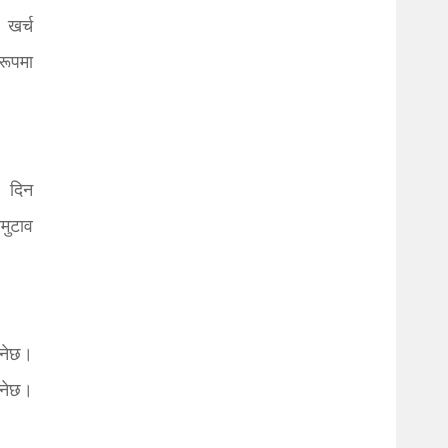
। खर्च
रूपमा
। दिन
मुटाव
हनेछ।
उनेछ।