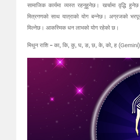
सामाजिक कार्यमा व्यस्त रहनुहुनेछ। खर्चामा वृद्धि हुन
मित्रगणको साथ यात्राको योग बन्नेछ। अग्रजको भरपूर स
मिल्नेछ। आकस्मिक धन लाभको योग रहेको छ।
मिथुन राशि – का, कि, कु, घ, ङ, छ, के, को, ह (Gemini)