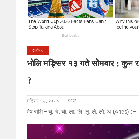
राशिफल
भोलि मङ्सिर १३ गते सोमबार : कुन 
?
मङि्सर १२, २०७८
SG2
मेष राशि – चु, चे, चो, ला, लि, लु, ले, लो, अ (Aries) : –