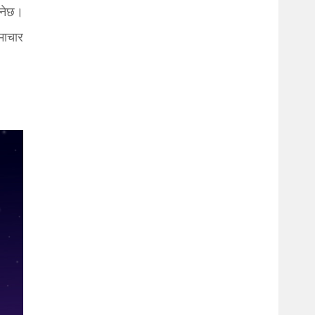
ुनेछ।
माचार