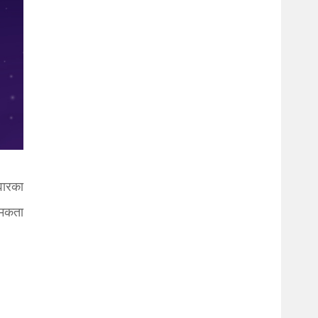
वारका
्मकता