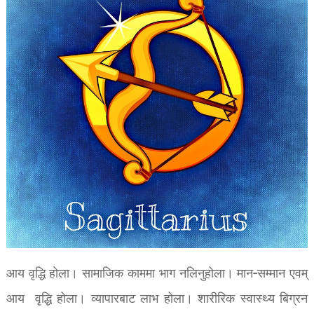
आय वृद्धि होला। सामाजिक काममा भाग नलिनुहोला। मान-सम्मान एवम्
आय वृद्धि होला। व्यापारबाट लाभ होला। शारीरिक स्वास्थ्य बिग्रन