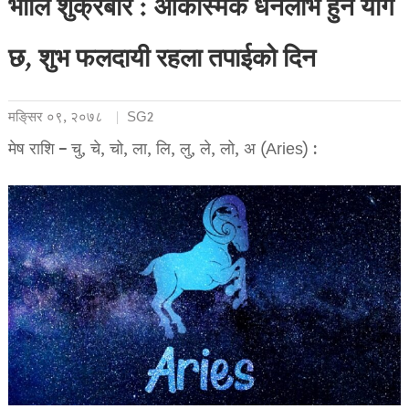
भोलि शुक्रबार : आकस्मिक धनलाभ हुने योग
छ, शुभ फलदायी रहला तपाईको दिन
मङि्सर ०९, २०७८
SG2
मेष राशि – चु, चे, चो, ला, लि, लु, ले, लो, अ (Aries) :