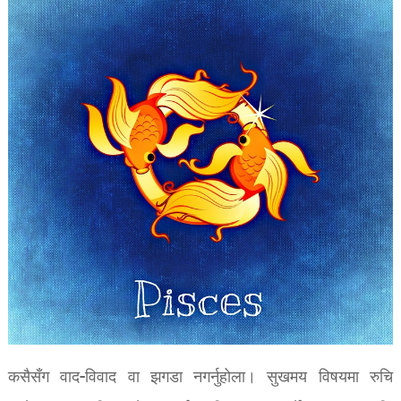
कसैसँग वाद-विवाद वा झगडा नगर्नुहोला। सुखमय विषयमा रुचि