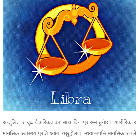
सन्तुलित र दृढ वैचारिकताका साथ दिन प्रारम्भ हुनेछ। शारीरिक र
मानसिक स्वास्थ्य प्रति ध्यान राख्नुहोला। मध्यान्नपछि मानसिक रुपले