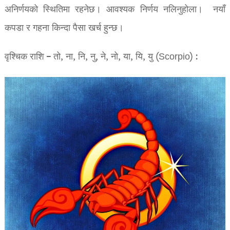
अनिर्णयको स्थितिमा रहनेछ। आवश्यक निर्णय नलिनुहोला। नयाँ
कपडा र गहना किन्दा पैसा खर्च हुन्छ।
वृश्चिक राशि – तो, ना, नि, नु, ने, नो, या, यि, यु (Scorpio) :