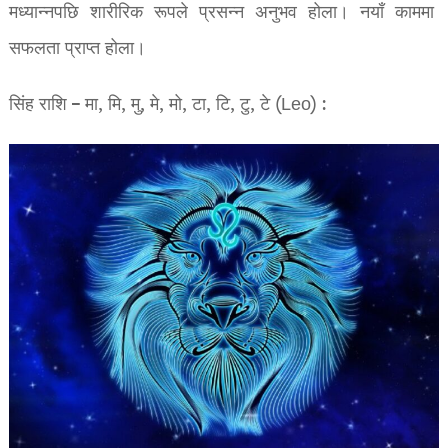
मध्यान्नपछि शारीरिक रूपले प्रसन्न अनुभव होला। नयाँ काममा
सफलता प्राप्त होला।
सिंह राशि – मा, मि, मु, मे, मो, टा, टि, टु, टे (Leo) :