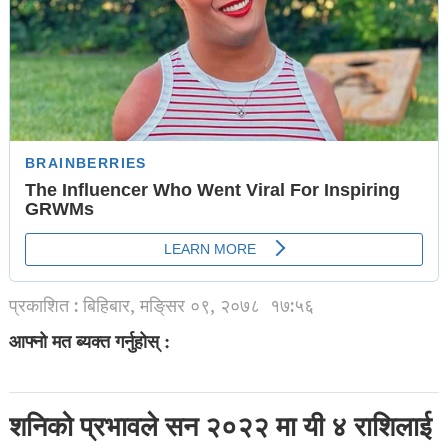
प्रकाशित : बिहिबार, मङि्सर ०९, २०७८
१७:५६
आफ्नो मत ब्यक्त गर्नुहोस् :
शनिको प्रभावले सन २०२२ मा यी ४ राशिलाई