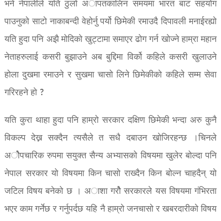
भने नेपालीले यति ठुलो अापतकालिन समयमा भारत बाट सहयोग
पाउनुको साटो नाकाबन्दी वेहोर्नु पर्यो छिमेकी रमाउदै दिपावली मनाईरह्यो
यति हुदा पनि अझै मोदिको खुट्टामा समाएर ढोग गर्न खोज्ने हाम्रा महान
नेताहरुलाई कसरी बुझाउने अब बुद्दिमा विर्को कहिले कसरी खुलाउने
होला दुखमा रमाउने र सुखमा चासो लिने छिमेकीको कहिले सम्म सेवा
गरिरहने हो ?
यति कुरा थाहा हुदा पनि हाम्रो सरकार दक्षिण छिमेकी भन्दा अरु कुनै
विकल्प देख्न सक्दैन त्यसैले त सधै दबाउन खोजिरहन्छ ।चिनले
अोैपचारिक रुपमा सयुक्त सैन्य अभ्यासको विषयमा खुलेर बोल्दा पनि
नेपाल सरकार यो विषयमा किन चासो राख्दैन किन बोल्न चाहदैन् यो
जटिल विषय बनेको छ । अाशा गरोै सरकारले यस विषयमा गंभिरता
भएर काम गर्नेछ र गर्नुपर्दछ यहि नै हाम्रो जनचासो र खबरदारीको विषय