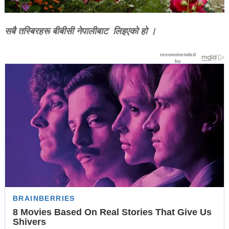
सबै तस्बिरहरू बीबीसी नेपालीबाट लिइएकाे हाे ।