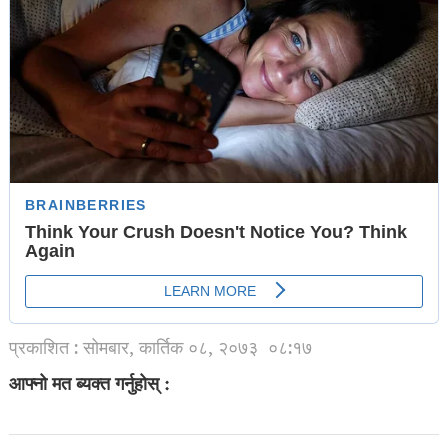
प्रकाशित : सोमबार, कार्तिक ०८, २०७३
०८:१७
आफ्नो मत ब्यक्त गर्नुहोस् :