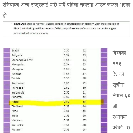
एसियाका अन्य राष्ट्रलाई पछि पार्दै पहिलो नम्बरमा आउन सफल भएको
हो ।
विश्वका
११३
देशको
सूचीमा
नेपाल ६३
औं
स्थानमा
परेकोे छ