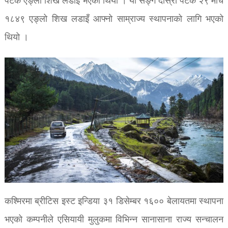
पटक एङ्लो शिख लडाई भएको थियो । यो सङ्गै दोस्रो पटक २९ मार्च
१८४९ एङ्लो शिख लडाइँ आफ्नो साम्राज्य स्थापनाको लागि भएको
थियो ।
कश्मिरमा ब्रीटिस इस्ट इन्डिया ३१ डिसेम्बर १६०० बेलायतमा स्थापना
भएको कम्पनीले एसियायी मुलुकमा विभिन्न सानासाना राज्य सन्चालन