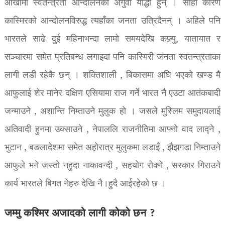
आँखामा स्वतन्त्रता आन्दोलनका अगुवा योद्धा हुन् । सोही कारण
कास्मिरको आन्दोलनविरुद्ध त्यहाँका जनता उत्रिदैनन् । अहिले पनि
भारतले साढे दुई महिनाभन्दा लामो समयदेखि कफ्र्यु, यातायात र
सञ्चारमा समेत प्रतिबन्ध लगाइदा पनि कास्मिरी जनता स्वतन्त्रताका
लागी लडी रहेकै छन् । शक्तिशाली , बिकासमा अघि भएको खण्ड मै
आफुलाई शेर मानेर दक्षिण एसियामा राज गर्ने भारत नै एउटा आतंकबादी
जन्माउने , अशान्ति निम्ताउने मुलुक हो । जसले मुस्लिम समुदायलाई
अतिवादी हुनमा उक्साउने , नेपाललि राजनीतिमा आफ्नो वाद लाद्ने ,
भुटान , बङलादेशमा समेत अहोरात्र मुलुकमा लडाइँ , झैझगडा निम्ताउने
आफुले भने जस्तो नहुदा नाकावन्दी , सहयोग रोक्ने , सरकार गिराउने
कार्य भारतले बिगत नेहरु देखि नै।हुदै आईरहेको छ ।
जम्मु कश्मिर अजादको लागी कोको छन ?