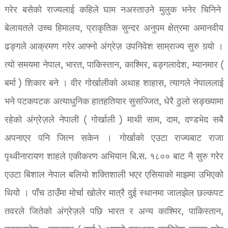
गरेर बसेको राज्यलाई कहिले घाम नअस्ताउने मुलुक भनेर चिनिने
बेलायतले उच्च हिमालय, प्राकृतिक सुन्दर अनुपम क्षेत्रमा अमानवीय
ढङ्गले आक्रमण गरेर आफ्नो अंग्रेज़ उपनिवेश साम्राज्य सुरु गर्‍यो ।
त्यो समयमा नेपाल, भारत, पाकिस्तान, काश्मिर, बङ्गलादेश, म्यानमार (
बर्मा ) शिकार बने । वीर गोर्खालीको अथाह शाहास, त्यागले नेपाललाई
भने पटकपटक अत्याधुनिक हातहतियार सुसज्जित, धेरै ठुलो सङ्ख्यामा
रहेको अंग्रेज़ले नेपाली ( गोर्खाली ) माथी साम, दाम, दण्डभेद सबै
अपनाएर पनि जित्न सकेन । गोर्खाको एउटा राज्यबाट राजा
पृथ्वीनारायण शाहले एकीकरण अभियान बि.स. १८०० बाट नै सुरु गरेर
एउटा बिशाल नेपाल बलियो शक्तिशाली भएर एसियाको माझमा उभिएको
थियोे । पाँच ठाउँमा मोर्चा खोलेर मात्रै दुई स्थानमा जालझेल छल्कपट
तवरले जितेको अंग्रेज़ले पछि भारत र अन्य काश्मिर, पाकिस्तान,