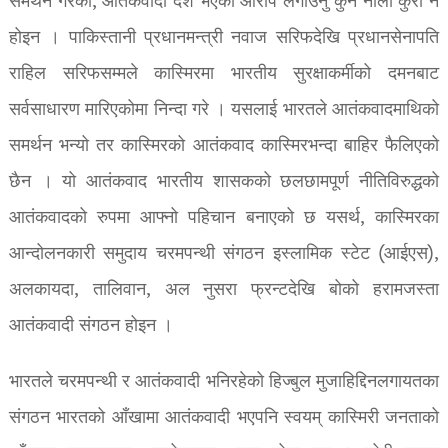
समर्थन गरेको, आतंकवादी देश भएको आरोप लगाउनु कुनै नौलो कुरा नै
होइन । पाकिस्तानी प्रधानमन्त्री नवाज सरिफदेखि प्रधानसेनापति
राहिल सरिफसम्मले कास्मिरमा भारतीय सुरक्षाकर्मीको दमनबाट
सर्वसाधारण मारिएकोमा निन्दा गरे । यसलाई भारतले आतंकवादमाथिको
समर्थन भन्यो तर कास्मिरको आतंकवाद कास्मिरभन्दा बाहिर फैलिएको
छैन । यो आतंकवाद भारतीय शासकको छलछामपूर्ण नीतिविरुद्धको
आतंकवादको रुपमा आफ्नो पहिचान बनाएको छ यसर्थ, कास्मिरका
आन्दोलनकारी समुदाय चरमपन्थी संगठन इस्लामिक स्टेट (आईएस),
अलकायदा, तालिवान, अल नुसरा फ्रन्टदेखि बोको हरामजस्ता
आतंकवादी संगठन होइन ।
भारतले चरमपन्थी र आतंकवादी भनिरहेको हिज्बुल मुजाहिद्दिनलगायतका
संगठन भारतको आँखामा आतंकवादी भएपनि स्वयम् कास्मिरी जनताको