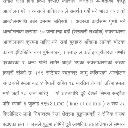
सेनाले गोली हानी हत्या गरेपछि कास्मिरी जनताले ज्यादतीका विरुद्ध
आन्दोलन गरे । त्यसको पाकिस्तानले समर्थन गर्यो भने भारत जनताको
आन्दोलनमाथि बर्बर दमनमा उत्रियो । अवस्था कहाँसम्म पुग्यो भने
आन्दोलनका क्रममा ८० जनाभन्दा बढी (सरकारी तथ्यांक) सर्वसाधारण
आन्दोलनका क्रममा मारिए भने सयौं युवाहरु आँखामा लागेको चोटका
कारण दृष्टिबिहीन बन्न पुगेका छन् । स्पाइनल कर्ड इन्जुरीजस्ता गम्भीर
प्रकारका र अन्य गोली लागेर घाइते भएका सर्वसाधारणको संख्या
हजारौं रहेको छ ।१९ सेप्टेम्बर स्वतन्त्र जम्मु कश्मिरको आन्दोलन
संगठनको हमला बाट ४ नेपाली सहित १८ भारतिय सेनाको उरिमा हमला
भयो जहाँ १८ जना मारिए । यो घटनापछि दुवै देशले सिम्ला सम्झौता
पछि भएको ३ जुलाई १९७२ LOC ( line of control ) ७ सय ७८
किलोमिटर लामो नियन्त्रण रेखा क्षेत्रमा युद्धसामग्री र सैनिक संख्या
बढाएका छन् । जसले युद्धमा होमिने दुबै आणविक हातहतियारले सम्पन्न