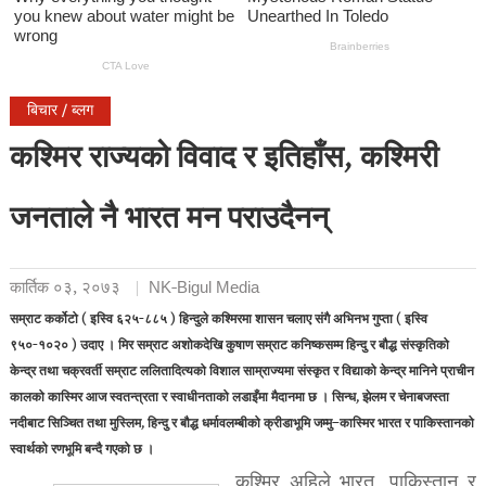
बिचार / ब्लग
कश्मिर राज्यको विवाद र इतिहाँस, कश्मिरी
जनताले नै भारत मन पराउदैनन्
कार्तिक ०३, २०७३
NK-Bigul Media
सम्राट कर्कोटो ( इस्वि ६२५-८८५ ) हिन्दुले कश्मिरमा शासन चलाए संगै अभिनभ गुप्ता ( इस्वि
९५०-१०२० ) उदाए । मिर सम्राट अशोकदेखि कुषाण सम्राट कनिष्कसम्म हिन्दु र बौद्ध संस्कृतिको
केन्द्र तथा चक्रवर्ती सम्राट ललितादित्यको विशाल साम्राज्यमा संस्कृत र विद्याको केन्द्र मानिने प्राचीन
कालको कास्मिर आज स्वतन्त्रता र स्वाधीनताको लडाइँमा मैदानमा छ । सिन्ध, झेलम र चेनाबजस्ता
नदीबाट सिञ्चित तथा मुस्लिम, हिन्दु र बौद्ध धर्मावलम्बीको क्रीडाभूमि जम्मु–कास्मिर भारत र पाकिस्तानको
स्वार्थको रणभूमि बन्दै गएको छ ।
कश्मिर अहिले भारत, पाकिस्तान र