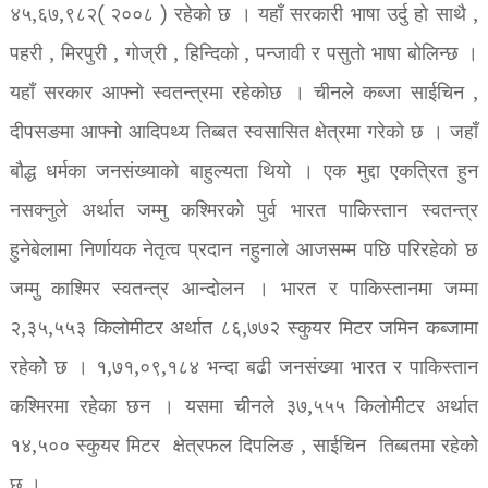
४५,६७,९८२( २००८ ) रहेको छ । यहाँ सरकारी भाषा उर्दु हो साथै ,
पहरी , मिरपुरी , गोज्री , हिन्दिको , पन्जावी र पसुतो भाषा बोलिन्छ ।
यहाँ सरकार आफ्नो स्वतन्त्रमा रहेकोछ । चीनले कब्जा साईचिन ,
दीपसङमा आफ्नो आदिपथ्य तिब्बत स्वसासित क्षेत्रमा गरेको छ । जहाँ
बौद्ध धर्मका जनसंख्याको बाहुल्यता थियो । एक मुद्दा एकत्रित हुन
नसक्नुले अर्थात जम्मु कश्मिरको पुर्व भारत पाकिस्तान स्वतन्त्र
हुनेबेलामा निर्णायक नेतृत्व प्रदान नहुनाले आजसम्म पछि परिरहेको छ
जम्मु काश्मिर स्वतन्त्र आन्दोलन । भारत र पाकिस्तानमा जम्मा
२,३५,५५३ किलोमीटर अर्थात ८६,७७२ स्कुयर मिटर जमिन कब्जामा
रहेकोे छ । १,७१,०९,१८४ भन्दा बढी जनसंख्या भारत र पाकिस्तान
कश्मिरमा रहेका छन । यसमा चीनले ३७,५५५ किलोमीटर अर्थात
१४,५०० स्कुयर मिटर क्षेत्रफल दिपलिङ , साईचिन तिब्बतमा रहेकोे
छ ।