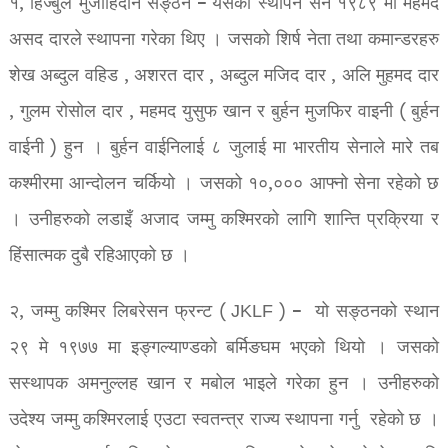
१, हिज्बुल मुजाहिदीन सङ्ठन – यसको स्थापन सन १९८९ मा महमद
असद दारले स्थापना गरेका थिए । जसको शिर्ष नेता तथा कमान्डरहरु
शेख अब्दुल वहिड , अशरत दार , अब्दुल मजिद दार , अलि मुहमद दार
, गुलम रोसोल दार , महमद युसुफ खान र बुर्हन मुजफिर वाइनी ( बुर्हन
वाईनी ) हुन । बुर्हन वाईनिलाई ८ जुलाई मा भारतीय सेनाले मारे तब
कश्मीरमा आन्दोलन चर्कियो । जसको १०,००० आफ्नो सेना रहेको छ
। उनीहरुको लडाइँ अजाद जम्मु कश्मिरको लागि शान्ति प्रक्रिया र
हिंसात्मक दुबै रहिआएको छ ।
२, जम्मु कश्मिर लिबरेसन फ्रन्ट ( JKLF ) – यो सङ्ठनको स्थान
२९ मे १९७७ मा इङ्गल्याण्डको बर्मिङघम भएको थियो । जसको
सस्थापक अमनुल्लह खान र मबोल भाइले गरेका हुन । उनीहरुको
उदेश्य जम्मु कश्मिरलाई एउटा स्वतन्त्र राज्य स्थापना गर्नु रहेको छ ।