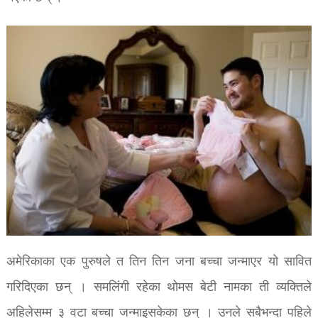
अमेरिकाका एक पुरुषले त तिन तिन जना बच्चा जन्माएर यो सावित
गरिदिएका छन् । समलिंगी रहेका थोमस बेटी नामका ती व्यक्तिले
अहिलेसम्म ३ वटा बच्चा जन्माइसकेका छन् । उनले सबैभन्दा पहिले