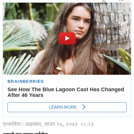
प्रकाशित : आइतबार, साउन १६, २०७३
०८:२३