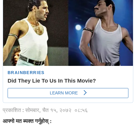
प्रकाशित : सोमबार, चैत १५, २०७२
०८:५६
आफ्नो मत ब्यक्त गर्नुहोस् :